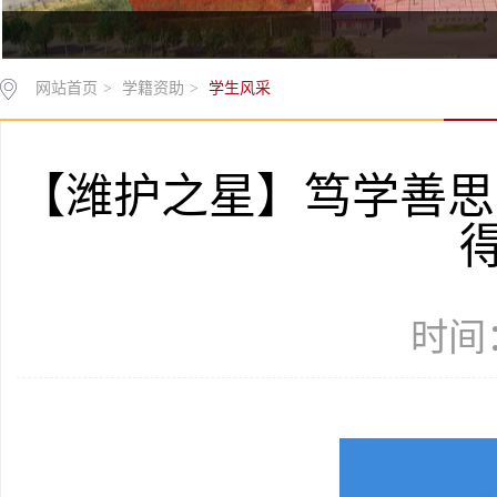
网站首页
>
学籍资助
>
学生风采
【潍护之星】笃学善思 
时间：